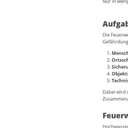
Nur in weni
Aufgab
Die Feuerwe
Gefährdung 
Mensch
Ortssc
Sicher
Objekt
Techni
Dabei wird d
Zusammenar
Feuerw
Hochwasser