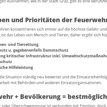
gen Ausnahmen, wie in der Stadt Graz, gibt es eine Berufsf
en und Prioritäten der Feuerweh
hren konzentrieren sich immer auf die höchste Gefahr und d
ist das Leben von Mensch und Tieren, daher ergibt sich fol
en- und Tierrettung
hutz u. gegebenenfalls Dammschutz
ung kritischer Infrastruktur inkl. Umweltschutzmaßna
schutz
sche Hilfeleistung
ie Situation ständig neu bewertet und die Einsatzreihenfolge
beit mit Behörden und anderen Einsatzorganisationen.
ehr + Bevölkerung = bestmöglic
 oder Überschwemmung ist verbunden mit Emotion, doch