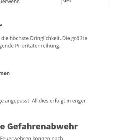
euerwehr.
Stmk
r
ie höchste Dringlichkeit. Die größte
gende Prioritätenreihung:
hmen
 angepasst. All dies erfolgt in enger
he Gefahrenabwehr
 Feuerwehren können nach