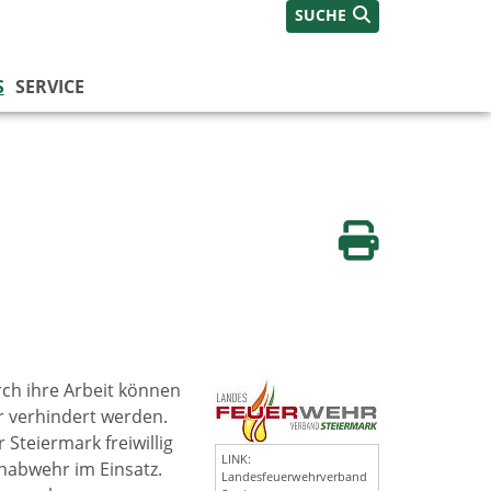
SUCHE
S
SERVICE
Seite drucken
ch ihre Arbeit können
 verhindert werden.
Steiermark freiwillig
LINK:
enabwehr im Einsatz.
Landesfeuerwehrverband