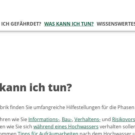
 ICH GEFÄHRDET?
WAS KANN ICH TUN?
WISSENSWERTE
kann ich tun?
ubrik finden Sie umfangreiche Hilfestellungen für die Phase
ahren wie Sie
Informations-
,
Bau-
,
Verhaltens-
und
Risikovor
nen wie Sie sich
während eines Hochwassers
verhalten solle
ekommen
Tipps für Aufräumarbeiten
nach dem Hochwasser 