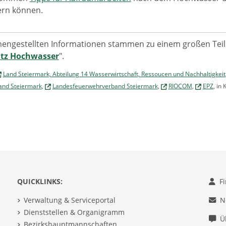
ern können.
engestellten Informationen stammen zu einem großen Teil
utz Hochwasser
".
Land Steiermark, Abteilung 14 Wasserwirtschaft, Ressoucen und Nachhaltigkeit
band Steiermark
,
Landesfeuerwehrverband Steiermark
,
RIOCOM
,
EPZ
, in
QUICKLINKS:
F
Verwaltung & Serviceportal
N
Dienststellen & Organigramm
Ü
Bezirkshauptmannschaften