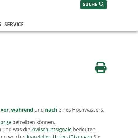
SUCHE
S
SERVICE
Seite drucken
n
vor
,
während
und
nach
eines Hochwassers.
sorge
betreiben können.
n und was die
Zivilschutzsignale
bedeuten.
und welche
finanziellen Unterstützungen
Sie